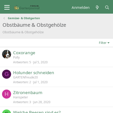
Anmelden
Gemüse- & Obstgarten
Obstbäume & Obstgehölze
Obstbäume & Obstgehölze
Filter
Coxorange
Polly
Antworten
5
Jul 5, 2020
Holunder schneiden
G
GARTENfreude20
Antworten
2
Jul 1, 2020
Zitronenbaum
H
Hanspeter
Antworten
3
Jun 28, 2020
Welche Beeren sind es?