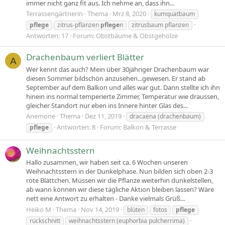
immer nicht ganz fit aus. Ich nehme an, dass ihn...
Terrassengärtnerin
Thema
Mrz 8, 2020
kumquatbaum
pflege
zitrus-pflanzen
pflege
n
zitrusbaum pflanzen
Antworten: 17
Forum:
Obstbäume & Obstgehölze
Drachenbaum verliert Blätter
A
Wer kennt das auch? Mein über 30jähriger Drachenbaum war
diesen Sommer bildschön anzusehen...gewesen. Er stand ab
September auf dem Balkon und alles war gut. Dann stellte ich ihn
hinein ins normal temperierte Zimmer, Temperatur wie draussen,
gleicher Standort nur eben ins Innere hinter Glas des...
Anemone
Thema
Dez 11, 2019
dracaena (drachenbaum)
Antworten: 8
Forum:
Balkon & Terrasse
pflege
Weihnachtsstern
Hallo zusammen, wir haben seit ca. 6 Wochen unseren
Weihnachtsstern in der Dunkelphase. Nun bilden sich oben 2-3
rote Blättchen. Müssen wir die Pflanze weiterhin dunkelstellen,
ab wann können wir diese tägliche Aktion bleiben lassen? Wäre
nett eine Antwort zu erhalten - Danke vielmals Grüß...
Heiko M
Thema
Nov 14, 2019
blüten
fotos
pflege
rückschnitt
weihnachtsstern (euphorbia pulcherrima)