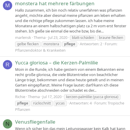
monstera hat mehrere färbungen
M
Hallo zusammen, ich bin noch relativ unerfahren was pflanzen
angeht, möchte aber diesmal meine pflanzen am leben erhalten
und die richtige pflege zukommen lassen. ich habe meine
Monatera an einem halbschattigen platz ca 2 m vom erst fenster
stehen. Ich gieße sie einmal die woche bzw, bis die...
marlensk
Thema
Jul 23, 2020
blatt-schäden
braune flecken
Antworten: 2
Forum:
gelbe flecken
monstera
pflege
Pflanzendoktor & Krankeiten
Yucca gloriosa – die Kerzen-Palmlilie
R
Moin in die Runde, ich habe gestern von einem Bekannten eine
recht große gloriosa, die viele Blütentriebe von beachtlicher
Länge trägt, bekommen und diese heute geteilt und in meinen
Garten eingepflanzt. Meine Frage lautet: darf/kann ich diese
Blütentriebe abschneiden oder schadet es der...
Richie
Thema
Jul 17, 2020
kerzen-palmlilie (yucca gloriosa)
Antworten: 4
Forum:
Tropische
pflege
rückschnitt
yccas
Pflanzen
Venusfliegenfalle
N
Wenn ich sicher bin das mein Leitungswasser kein Kalk hat kann