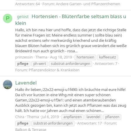
Antworten: 64
Forum:
Andere Garten- und Pflanzenthemen
Hortensien - Blütenfarbe seltsam blass u
gelöst
P
klein
Hallo, ich bin neu hier und hoffe, dass das jetzt die richtige Stelle
für meine Fragen ist: Meine endless summer ( sollte blau sein)
wächst erstens sehr merkwürdig kriechend und die kräftig
blauen Blüten haben sich ins grünlich graue verändert.die weiße
Bridewird nun auch grünlich - rosa...
prinzessin
Thema
Aug 18, 2019
hortensien
kaffeesatz
Antworten: 7
pflege
ph-wert
substrat-anforderungen
Forum:
Pflanzendoktor & Krankeiten
Lavendel
Hallo ihr lieben,:22x22-emoji-u1f490: ich bräuchte mal eure hilfe!
Da ich vor kurzen in eine Whg.mit einen super schönen
Garten,:22x22-emoji-u1f3e1: und einen atemberaubenden
Ausblick gezogen bin, kann ich jetzt auch Pflanzen was das zeug
hält. Ich hatte vor Jahren auch mal einen schönen...
Chira
Thema
Jul 6, 2019
anpflanzen
lavendel
pflanzen
Antworten: 17
Forum:
pflege
substrat-anforderungen
Balkon & Terrasse