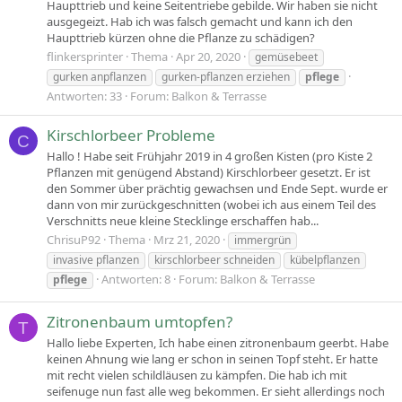
Haupttrieb und keine Seitentriebe gebilde. Wir haben sie nicht
ausgegeizt. Hab ich was falsch gemacht und kann ich den
Haupttrieb kürzen ohne die Pflanze zu schädigen?
flinkersprinter
Thema
Apr 20, 2020
gemüsebeet
gurken anpflanzen
gurken-pflanzen erziehen
pflege
Antworten: 33
Forum:
Balkon & Terrasse
Kirschlorbeer Probleme
C
Hallo ! Habe seit Frühjahr 2019 in 4 großen Kisten (pro Kiste 2
Pflanzen mit genügend Abstand) Kirschlorbeer gesetzt. Er ist
den Sommer über prächtig gewachsen und Ende Sept. wurde er
dann von mir zurückgeschnitten (wobei ich aus einem Teil des
Verschnitts neue kleine Stecklinge erschaffen hab...
ChrisuP92
Thema
Mrz 21, 2020
immergrün
invasive pflanzen
kirschlorbeer schneiden
kübelpflanzen
Antworten: 8
Forum:
Balkon & Terrasse
pflege
Zitronenbaum umtopfen?
T
Hallo liebe Experten, Ich habe einen zitronenbaum geerbt. Habe
keinen Ahnung wie lang er schon in seinen Topf steht. Er hatte
mit recht vielen schildläusen zu kämpfen. Die hab ich mit
seifenuge nun fast alle weg bekommen. Er sieht allerdings noch