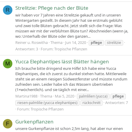
Strelitzie: Pflege nach der Blüte
R
wir haben vor 7 Jahren eine Strelitzie gekauft und in unseren
Wintergarten gestellt. In diesem Jahr hat sie erstmals geblüht
und zwei tolle Blüten gebracht. Jetzt stellt sich die Frage: Was
müssen wir mit der verblühten Blüte tun? Abschneiden (wenn ja,
wo: Unterhalb der Blüte oder den ganzen...
Reiner u. Roswitha
Thema
Jun 14, 2020
pflege
strelitzie
Antworten: 3
Forum:
Tropische Pflanzen
Yucca Elephantipes lässt Blätter hängen
M
Ich brauche bitte dringend eure Hilfe! Ich habe eine Yucca
Elephantipes, die ich zuerst zu dunkel stehen hatte. Mittlerweile
steht sie an einem riesigen Südwestfenster und müsste rundum
zufrieden sein. Leider habe ich das Wässern übertrieben
(1×wöchentlich). und sie täglich mit einer...
Martina1988
Thema
Mai 5, 2020
palmlilien (yucca)
pflege
Antworten: 7
riesen-palmlilie (yucca elephantipes)
rückschnitt
Forum:
Tropische Pflanzen
Gurkenpflanzen
F
unsere Gurkenpflanze ist schon 2,5m lang, hat aber nur einen