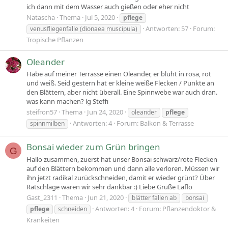
ich dann mit dem Wasser auch gießen oder eher nicht
Natascha
Thema
Jul 5, 2020
pflege
Antworten: 57
Forum:
venusfliegenfalle (dionaea muscipula)
Tropische Pflanzen
Oleander
Habe auf meiner Terrasse einen Oleander, er blüht in rosa, rot
und weiß. Seid gestern hat er kleine weiße Flecken / Punkte an
den Blättern, aber nicht überall. Eine Spinnwebe war auch dran.
was kann machen? lg Steffi
steifron57
Thema
Jun 24, 2020
oleander
pflege
Antworten: 4
Forum:
Balkon & Terrasse
spinnmilben
Bonsai wieder zum Grün bringen
G
Hallo zusammen, zuerst hat unser Bonsai schwarz/rote Flecken
auf den Blättern bekommen und dann alle verloren. Müssen wir
ihn jetzt radikal zurückschneiden, damit er wieder grünt? Über
Ratschläge wären wir sehr dankbar :) Liebe Grüße Laflo
Gast_2311
Thema
Jun 21, 2020
blätter fallen ab
bonsai
Antworten: 4
Forum:
Pflanzendoktor &
pflege
schneiden
Krankeiten