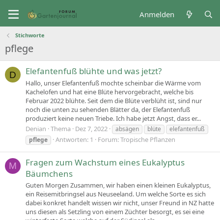
Anmelden
Stichworte
pflege
Elefantenfuß blühte und was jetzt?
D
Hallo, unser Elefantenfuß mochte scheinbar die Wärme vom
Kachelofen und hat eine Blüte hervorgebracht, welche bis
Februar 2022 blühte. Seit dem die Blüte verblüht ist, sind nur
noch die unten zu sehenden Blätter da, der Elefantenfuß
produziert keine neuen Triebe. Ich habe jetzt Angst, dass er...
Denian
Thema
Dez 7, 2022
absägen
blüte
elefantenfuß
Antworten: 1
Forum:
Tropische Pflanzen
pflege
Fragen zum Wachstum eines Eukalyptus
M
Bäumchens
Guten Morgen Zusammen, wir haben einen kleinen Eukalyptus,
ein Reisemitbringsel aus Neuseeland. Um welche Sorte es sich
dabei konkret handelt wissen wir nicht, unser Freund in NZ hatte
uns diesen als Setzling von einem Züchter besorgt, es sei eine