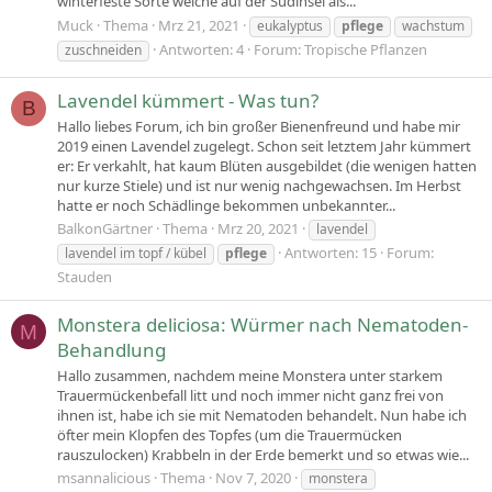
winterfeste Sorte welche auf der Südinsel als...
Muck
Thema
Mrz 21, 2021
eukalyptus
pflege
wachstum
Antworten: 4
Forum:
Tropische Pflanzen
zuschneiden
Lavendel kümmert - Was tun?
B
Hallo liebes Forum, ich bin großer Bienenfreund und habe mir
2019 einen Lavendel zugelegt. Schon seit letztem Jahr kümmert
er: Er verkahlt, hat kaum Blüten ausgebildet (die wenigen hatten
nur kurze Stiele) und ist nur wenig nachgewachsen. Im Herbst
hatte er noch Schädlinge bekommen unbekannter...
BalkonGärtner
Thema
Mrz 20, 2021
lavendel
Antworten: 15
Forum:
lavendel im topf / kübel
pflege
Stauden
Monstera deliciosa: Würmer nach Nematoden-
M
Behandlung
Hallo zusammen, nachdem meine Monstera unter starkem
Trauermückenbefall litt und noch immer nicht ganz frei von
ihnen ist, habe ich sie mit Nematoden behandelt. Nun habe ich
öfter mein Klopfen des Topfes (um die Trauermücken
rauszulocken) Krabbeln in der Erde bemerkt und so etwas wie...
msannalicious
Thema
Nov 7, 2020
monstera