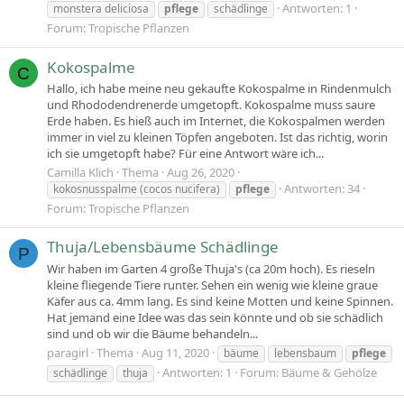
Antworten: 1
monstera deliciosa
pflege
schädlinge
Forum:
Tropische Pflanzen
Kokospalme
C
Hallo, ich habe meine neu gekaufte Kokospalme in Rindenmulch
und Rhododendrenerde umgetopft. Kokospalme muss saure
Erde haben. Es hieß auch im Internet, die Kokospalmen werden
immer in viel zu kleinen Töpfen angeboten. Ist das richtig, worin
ich sie umgetopft habe? Für eine Antwort wäre ich...
Camilla Klich
Thema
Aug 26, 2020
Antworten: 34
kokosnusspalme (cocos nucifera)
pflege
Forum:
Tropische Pflanzen
Thuja/Lebensbäume Schädlinge
P
Wir haben im Garten 4 große Thuja's (ca 20m hoch). Es rieseln
kleine fliegende Tiere runter. Sehen ein wenig wie kleine graue
Käfer aus ca. 4mm lang. Es sind keine Motten und keine Spinnen.
Hat jemand eine Idee was das sein könnte und ob sie schädlich
sind und ob wir die Bäume behandeln...
paragirl
Thema
Aug 11, 2020
bäume
lebensbaum
pflege
Antworten: 1
Forum:
Bäume & Gehölze
schädlinge
thuja